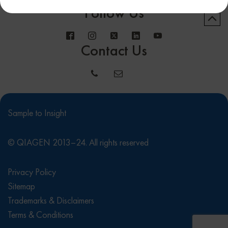
Follow Us
Contact Us
Sample to Insight
© QIAGEN 2013–24. All rights reserved
Privacy Policy
Sitemap
Trademarks & Disclaimers
Terms & Conditions