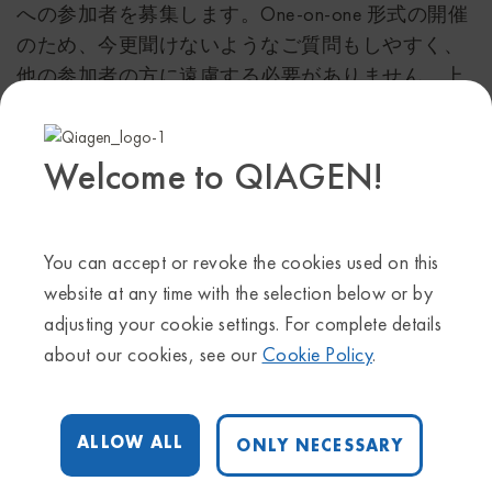
への参加者を募集します。One-on-one 形式の開催
のため、今更聞けないようなご質問もしやすく、
他の参加者の方に遠慮する必要がありません。上
記の内容にご興味のある方、是非、お申込みくだ
さい。
Welcome to QIAGEN!
Upcoming Webinars
2024年7月12日
You can accept or revoke the cookies used on this
【ご好評につき延長】QIAGEN オンライン one-
website at any time with the selection below or by
on-one tutorial セミナー
adjusting your cookie settings. For complete details
about our cookies, see our
Cookie Policy
.
ALLOW ALL
ONLY NECESSARY