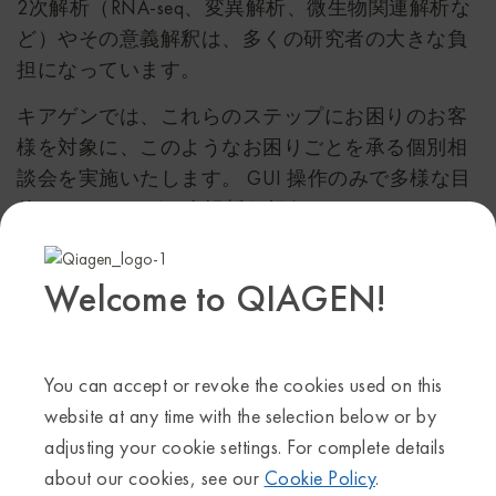
2次解析（RNA-seq、変異解析、微生物関連解析な
ど）やその意義解釈は、多くの研究者の大きな負
担になっています。
キアゲンでは、これらのステップにお困りのお客
様を対象に、このようなお困りごとを承る個別相
談会を実施いたします。 GUI 操作のみで多様な目
的の NGS データ2次解析を行うツール、オミック
スデータの生物学的意義解釈ツール、ヒト変異解
釈ツール などにご興味をお持ちの方は、ぜひお気
Welcome to QIAGEN!
軽にお申し込みください。
※お申込み多数の場合、ご希望に添えない可能性
がございますので、予めご了承下さい。
You can accept or revoke the cookies used on this
website at any time with the selection below or by
Upcoming Webinars
adjusting your cookie settings. For complete details
about our cookies, see our
Cookie Policy
.
2023年7月18日